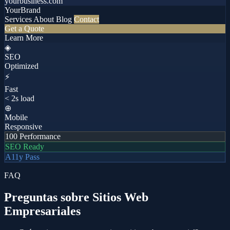
yourbusiness.com
YourBrand
Services
About
Blog
Contact
Get a Quote
Learn More
◈
SEO
Optimized
⚡
Fast
< 2s load
⊕
Mobile
Responsive
100
Performance
SEO Ready
A11y Pass
FAQ
Preguntas sobre Sitios Web
Empresariales